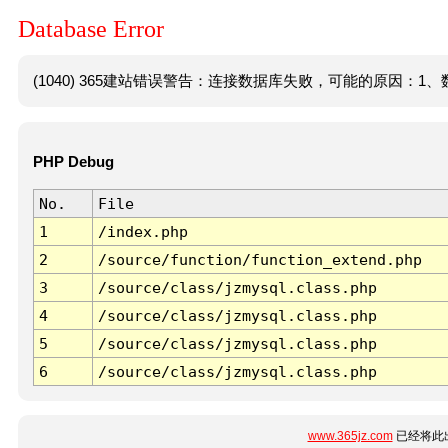
Database Error
(1040) 365建站错误警告：连接数据库失败，可能的原因：1、数
PHP Debug
No.
File
1
/index.php
2
/source/function/function_extend.php
3
/source/class/jzmysql.class.php
4
/source/class/jzmysql.class.php
5
/source/class/jzmysql.class.php
6
/source/class/jzmysql.class.php
www.365jz.com
已经将此