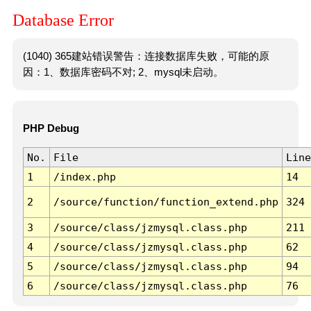
Database Error
(1040) 365建站错误警告：连接数据库失败，可能的原
因：1、数据库密码不对; 2、mysql未启动。
PHP Debug
No.
File
Line
1
/index.php
14
2
/source/function/function_extend.php
324
3
/source/class/jzmysql.class.php
211
4
/source/class/jzmysql.class.php
62
5
/source/class/jzmysql.class.php
94
6
/source/class/jzmysql.class.php
76