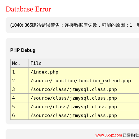
Database Error
(1040) 365建站错误警告：连接数据库失败，可能的原因：1、数
PHP Debug
No.
File
1
/index.php
2
/source/function/function_extend.php
3
/source/class/jzmysql.class.php
4
/source/class/jzmysql.class.php
5
/source/class/jzmysql.class.php
6
/source/class/jzmysql.class.php
www.365jz.com
已经将此