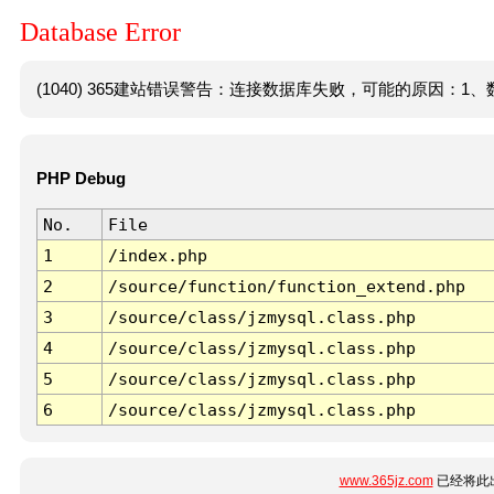
Database Error
(1040) 365建站错误警告：连接数据库失败，可能的原因：1、数
PHP Debug
No.
File
1
/index.php
2
/source/function/function_extend.php
3
/source/class/jzmysql.class.php
4
/source/class/jzmysql.class.php
5
/source/class/jzmysql.class.php
6
/source/class/jzmysql.class.php
www.365jz.com
已经将此