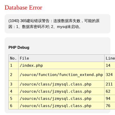
Database Error
(1040) 365建站错误警告：连接数据库失败，可能的原
因：1、数据库密码不对; 2、mysql未启动。
PHP Debug
No.
File
Line
1
/index.php
14
2
/source/function/function_extend.php
324
3
/source/class/jzmysql.class.php
211
4
/source/class/jzmysql.class.php
62
5
/source/class/jzmysql.class.php
94
6
/source/class/jzmysql.class.php
76