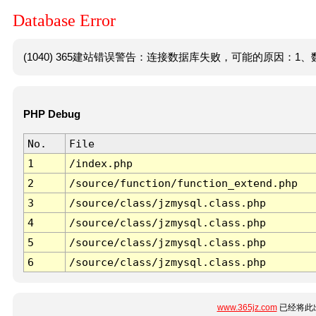
Database Error
(1040) 365建站错误警告：连接数据库失败，可能的原因：1、数
PHP Debug
No.
File
1
/index.php
2
/source/function/function_extend.php
3
/source/class/jzmysql.class.php
4
/source/class/jzmysql.class.php
5
/source/class/jzmysql.class.php
6
/source/class/jzmysql.class.php
www.365jz.com
已经将此