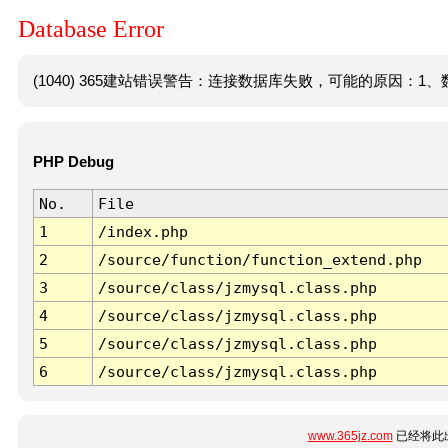
Database Error
(1040) 365建站错误警告：连接数据库失败，可能的原因：1、数
PHP Debug
No.
File
1
/index.php
2
/source/function/function_extend.php
3
/source/class/jzmysql.class.php
4
/source/class/jzmysql.class.php
5
/source/class/jzmysql.class.php
6
/source/class/jzmysql.class.php
www.365jz.com
已经将此