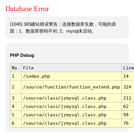
Database Error
(1040) 365建站错误警告：连接数据库失败，可能的原
因：1、数据库密码不对; 2、mysql未启动。
PHP Debug
No.
File
Line
1
/index.php
14
2
/source/function/function_extend.php
324
3
/source/class/jzmysql.class.php
211
4
/source/class/jzmysql.class.php
62
5
/source/class/jzmysql.class.php
94
6
/source/class/jzmysql.class.php
76