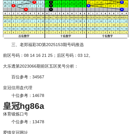
三、老郑福彩3D第2025153期号码推选
前区号码：08 14 16 21 25；后区号码：03 12。
大乐透第2023066期前区五区奖号分析：
百位参考：34567
皇冠信用盘代理
十位参考：14678
皇冠hg86a
体育锻炼口号
个位参考：13478
爱情
皇冠网址