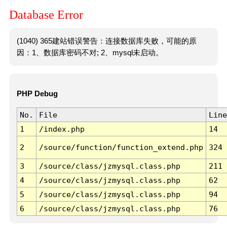
Database Error
(1040) 365建站错误警告：连接数据库失败，可能的原
因：1、数据库密码不对; 2、mysql未启动。
PHP Debug
No.
File
Line
1
/index.php
14
2
/source/function/function_extend.php
324
3
/source/class/jzmysql.class.php
211
4
/source/class/jzmysql.class.php
62
5
/source/class/jzmysql.class.php
94
6
/source/class/jzmysql.class.php
76