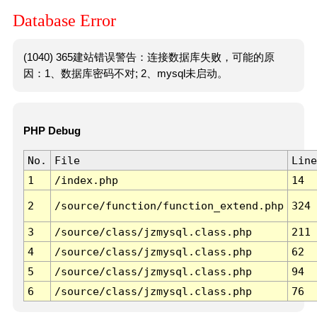
Database Error
(1040) 365建站错误警告：连接数据库失败，可能的原
因：1、数据库密码不对; 2、mysql未启动。
PHP Debug
No.
File
Line
1
/index.php
14
2
/source/function/function_extend.php
324
3
/source/class/jzmysql.class.php
211
4
/source/class/jzmysql.class.php
62
5
/source/class/jzmysql.class.php
94
6
/source/class/jzmysql.class.php
76