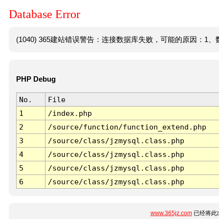
Database Error
(1040) 365建站错误警告：连接数据库失败，可能的原因：1、数
PHP Debug
No.
File
1
/index.php
2
/source/function/function_extend.php
3
/source/class/jzmysql.class.php
4
/source/class/jzmysql.class.php
5
/source/class/jzmysql.class.php
6
/source/class/jzmysql.class.php
www.365jz.com
已经将此