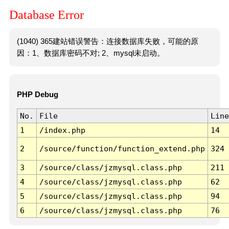
Database Error
(1040) 365建站错误警告：连接数据库失败，可能的原
因：1、数据库密码不对; 2、mysql未启动。
PHP Debug
No.
File
Line
1
/index.php
14
2
/source/function/function_extend.php
324
3
/source/class/jzmysql.class.php
211
4
/source/class/jzmysql.class.php
62
5
/source/class/jzmysql.class.php
94
6
/source/class/jzmysql.class.php
76