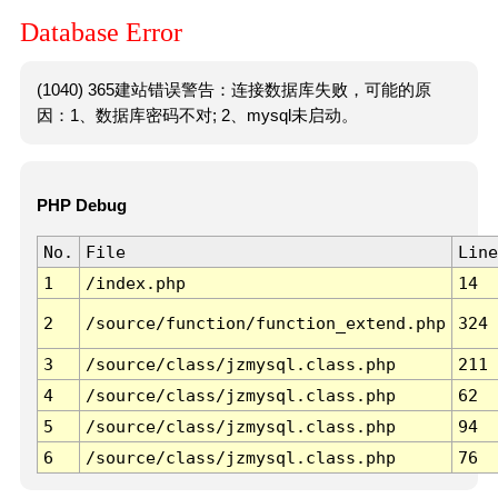
Database Error
(1040) 365建站错误警告：连接数据库失败，可能的原
因：1、数据库密码不对; 2、mysql未启动。
PHP Debug
No.
File
Line
1
/index.php
14
2
/source/function/function_extend.php
324
3
/source/class/jzmysql.class.php
211
4
/source/class/jzmysql.class.php
62
5
/source/class/jzmysql.class.php
94
6
/source/class/jzmysql.class.php
76