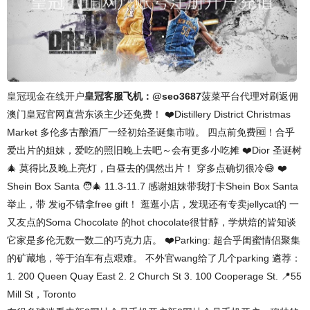
皇冠现金在线开户
皇冠客服飞机：@seo3687
菠菜平台代理对刷返佣
澳门皇冠官网直营东谈主少还免费！ ❤️Distillery District Christmas
Market 多伦多古酿酒厂一经初始圣诞集市啦。 四点前免费🆓！合乎
爱出片的姐妹，爱吃的照旧晚上去吧～会有更多小吃摊 ❤️Dior 圣诞树
🎄 莫得比及晚上亮灯，白昼去的偶然出片！ 穿多点确切很冷😅 ❤️
Shein Box Santa 🧑‍🎄 11.3-11.7 感谢姐妹带我打卡Shein Box Santa
举止，带 发ig不错拿free gift！ 逛逛小店，发现还有专卖jellycat的 一
又友点的Soma Chocolate 的hot chocolate很甘醇，学烘焙的皆知谈
它家是多伦无数一数二的巧克力店。 ❤️Parking: 超合乎闺蜜情侣聚集
的矿藏地，等于泊车有点艰难。 不外官wang给了几个parking 遴荐：
1. 200 Queen Quay East 2. 2 Church St 3. 100 Cooperage St. 📍55
Mill St，Toronto