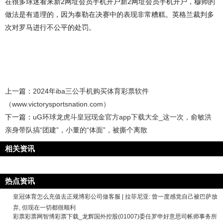
在很多球迷看来新2网址会员手机开户新2网址会员手机开户，穆帅的
做法是有道理的，因为泰勒在决赛中的表现非常糟糕。英格兰裁判多
次对罗马进行不公平的处罚。
上一篇：
2024年iba三公手机购买体育彩票软件
（www.victorysportsnation.com）
下一篇：
uG环球龙虎斗皇冠现金官方app下载大全_这一次，俞敏洪
亲身带队搞“团建”，小董的“体面”，被撕个离散
相关资讯
热点资讯
皇冠体育怎么充值去正规博彩公司做客服 | 拉菲尼亚: 曾一度感觉自己被巴萨放
弃, 但现在一切都很顺利
彩票彩票网智博彩票下载_龙辉国外控股(01007)委任罗申好意思司帐师事务所