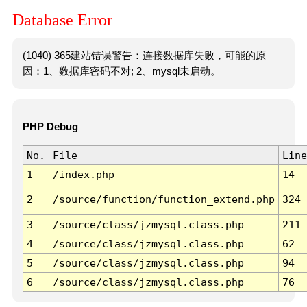
Database Error
(1040) 365建站错误警告：连接数据库失败，可能的原
因：1、数据库密码不对; 2、mysql未启动。
PHP Debug
No.
File
Line
1
/index.php
14
2
/source/function/function_extend.php
324
3
/source/class/jzmysql.class.php
211
4
/source/class/jzmysql.class.php
62
5
/source/class/jzmysql.class.php
94
6
/source/class/jzmysql.class.php
76