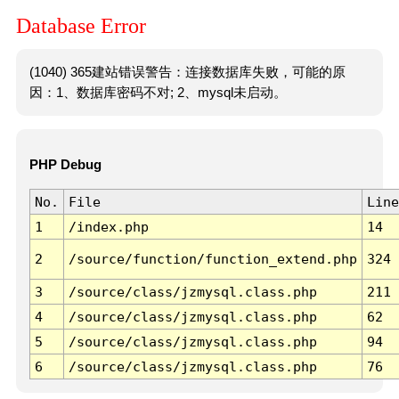
Database Error
(1040) 365建站错误警告：连接数据库失败，可能的原
因：1、数据库密码不对; 2、mysql未启动。
PHP Debug
No.
File
Line
1
/index.php
14
2
/source/function/function_extend.php
324
3
/source/class/jzmysql.class.php
211
4
/source/class/jzmysql.class.php
62
5
/source/class/jzmysql.class.php
94
6
/source/class/jzmysql.class.php
76