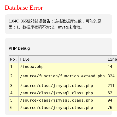
Database Error
(1040) 365建站错误警告：连接数据库失败，可能的原
因：1、数据库密码不对; 2、mysql未启动。
PHP Debug
No.
File
Line
1
/index.php
14
2
/source/function/function_extend.php
324
3
/source/class/jzmysql.class.php
211
4
/source/class/jzmysql.class.php
62
5
/source/class/jzmysql.class.php
94
6
/source/class/jzmysql.class.php
76