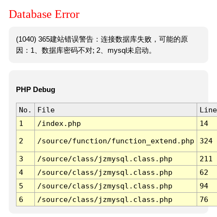
Database Error
(1040) 365建站错误警告：连接数据库失败，可能的原
因：1、数据库密码不对; 2、mysql未启动。
PHP Debug
No.
File
Line
1
/index.php
14
2
/source/function/function_extend.php
324
3
/source/class/jzmysql.class.php
211
4
/source/class/jzmysql.class.php
62
5
/source/class/jzmysql.class.php
94
6
/source/class/jzmysql.class.php
76