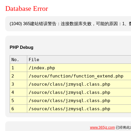
Database Error
(1040) 365建站错误警告：连接数据库失败，可能的原因：1、数
PHP Debug
No.
File
1
/index.php
2
/source/function/function_extend.php
3
/source/class/jzmysql.class.php
4
/source/class/jzmysql.class.php
5
/source/class/jzmysql.class.php
6
/source/class/jzmysql.class.php
www.365jz.com
已经将此