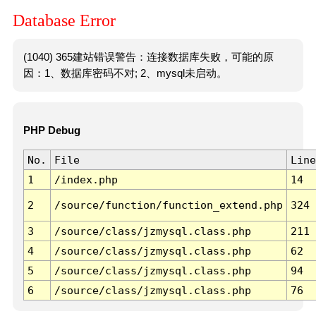
Database Error
(1040) 365建站错误警告：连接数据库失败，可能的原
因：1、数据库密码不对; 2、mysql未启动。
PHP Debug
No.
File
Line
1
/index.php
14
2
/source/function/function_extend.php
324
3
/source/class/jzmysql.class.php
211
4
/source/class/jzmysql.class.php
62
5
/source/class/jzmysql.class.php
94
6
/source/class/jzmysql.class.php
76